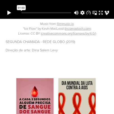
Music from
filmmusic.io
"Ice Flow" by Kevin MacLeod (
incompetech.com
)
License: CC BY (
creativecommons.org/licenses/by/4.0/
)
SEGUNDA CHAMADA - REDE GLOBO (2019)
Direção de arte: Dina Salem Levy